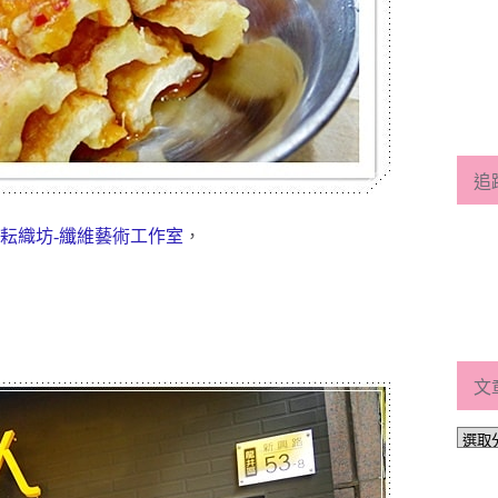
追
耘織坊-纖維藝術工作室
，
文
文
章
分