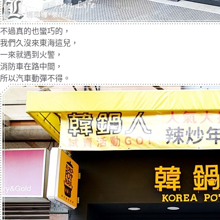
不過真的也蠻巧的，
我們久沒來東海這兒，
一來就遇到火警，
消防車在路中間，
所以汽車動彈不得。