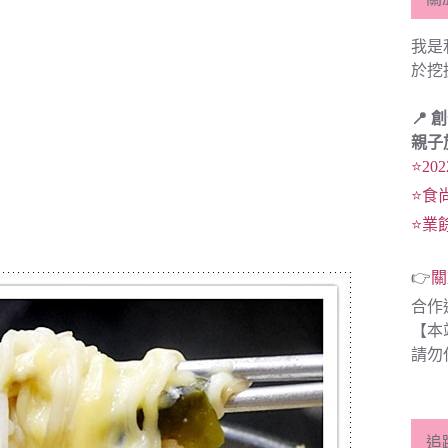
我是
於挖
📍 
親子
⭐20
⭐食
⭐業
👉
關
合作
【本
請勿
追