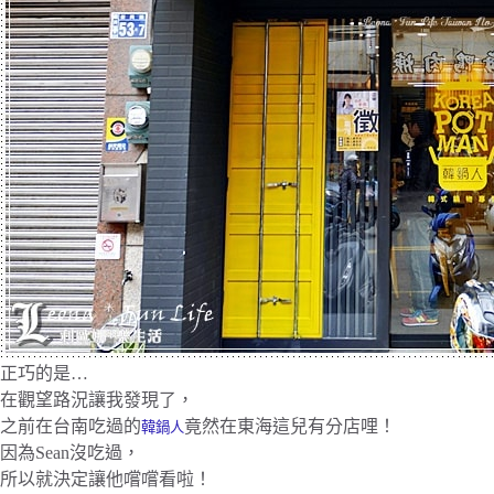
正巧的是…
在觀望路況讓我發現了，
之前在台南吃過的
竟然在東海這兒有分店哩！
韓鍋人
因為Sean沒吃過，
所以就決定讓他嚐嚐看啦！