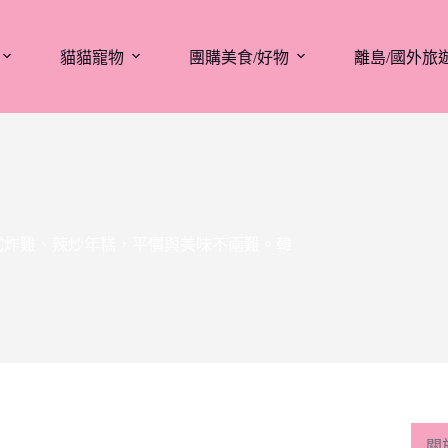
貓貓寵物
團購美食/好物
離島/國外旅
式炸雞、辣炒年糕，平價與美味不兩難。韓
關