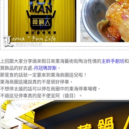
上回跟大家分享過來假日來東海藝術街陶冶性情的
主鈴手創坊
和
買飾品的好去處-
月冠瑪菲斯
，
那覓食的話就一定要來到東海商圈這兒啦！
東海商圈這邊說真的不是很好停車，
不想停太遠的話可以停在商圈中的東海停車場裡，
不過這兒停車真的是不便宜阿（遠目）。