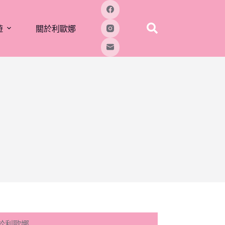
遊
關於利歐娜
於利歐娜