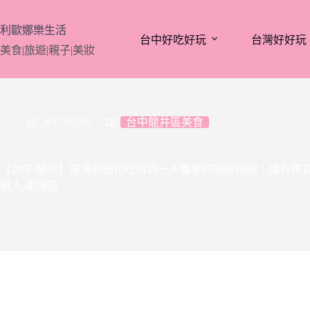
跳
至
利歐娜樂生活
台中好吃好玩
台灣好好玩
主
美食|旅遊|親子|美妝
要
內
容
2017/02/05
台中龍井區美食
【台中 龍井】東海商圈也吃得到一人獨享的部隊鍋啦！還有韓
鍋人-東海店