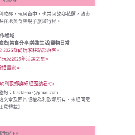
利歐娜，現居
台中
，也常回故鄉
花蓮，
熱衷
掘在地美食與親子旅遊行程。
創作領域
旅遊|
美食分享|
美妝生活|寵物日常
22-2026食尚玩家駐站部落客⭐
尚玩家2025年活躍之星⭐
餘插畫家⭐
於利歐娜詳細經歷請看👈
邀約：
blacklena7@gmail.com
站文章及照片版權為利歐娜所有，未經同意
任意轉載】
蹤我的FB