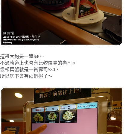
這邊大約是一盤$40，
不過軌道上也會有比較價貴的壽司。
像松葉蟹就是一貫壽司$80，
所以底下會有兩個盤子～