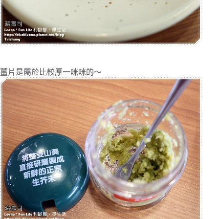
薑片是屬於比較厚一咪咪的～