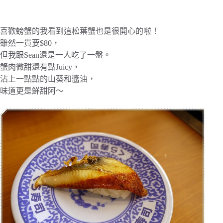
喜歡螃蟹的我看到這松葉蟹也是很開心的啦！
雖然一貫要$80，
但我跟Sean還是一人吃了一盤。
蟹肉微甜還有點Juicy，
沾上一點點的山葵和醬油，
味道更是鮮甜阿～