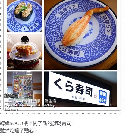
聽說SOGO樓上開了新的旋轉壽司，
雖然吃過了點心，