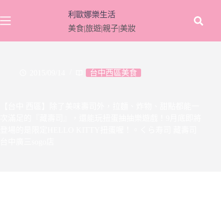
跳
利歐娜樂生活
至
美食|旅遊|親子|美妝
主
要
內
容
2015/09/14
台中西區美食
【台中 西區】除了美味壽司外，拉麵、炸物、甜點都能一
次滿足的『藏壽司』，還能玩扭蛋抽抽樂遊戲！9月底即將
登場的是限定HELLO KITTY扭蛋喔！。くら寿司 藏壽司
台中廣三sogo店