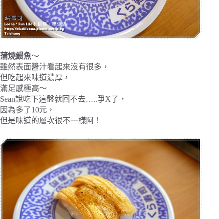
蒲燒鰻魚
～
雖然表面醬汁看起來沒有很多，
但吃起來味道濃厚，
滿足感極高～
Sean說吃下這盤就回不去…..爭X了，
因為多了10元，
但是味道的層次很不一樣阿！