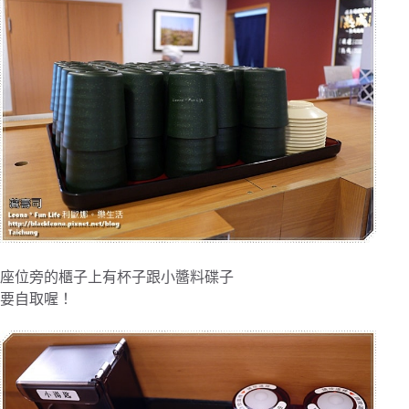
座位旁的櫃子上有杯子跟小醬料碟子
要自取喔！