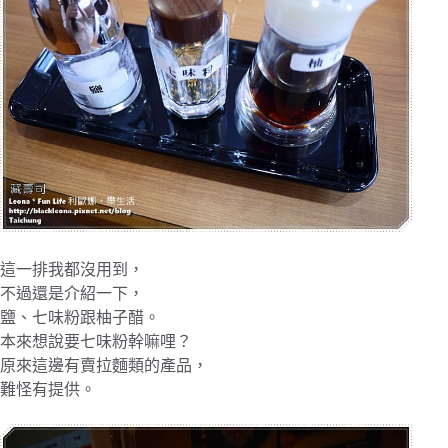
這一排我都沒用到，
不過還是介紹一下，
鹽、七味粉跟柚子醋。
本來想說要七味粉幹嘛哩？
原來這邊有賣拉麵類的產品，
難怪有提供。