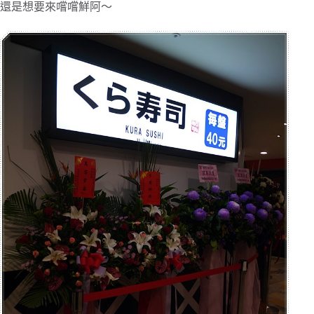
還是想要來嚐嚐鮮阿～