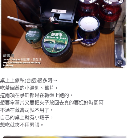
桌上上傢私(台語)很多阿～
吃茶碗蒸的小湯匙、薑片，
這兩項在爭鮮都是在轉盤上跑的，
想要拿薑片又要把夾子放回去真的要捉好時間阿！
不過在藏壽司就不用了，
自己的桌上就有小罐子，
想吃就夾不用緊張。