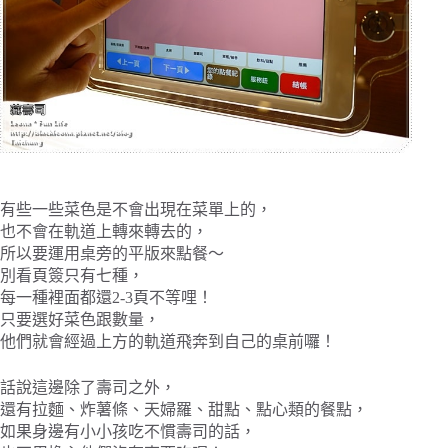
有些一些菜色是不會出現在菜單上的，
也不會在軌道上轉來轉去的，
所以要運用桌旁的平版來點餐～
別看頁簽只有七種，
每一種裡面都還2-3頁不等哩！
只要選好菜色跟數量，
他們就會經過上方的軌道飛奔到自己的桌前囉！
話說這邊除了壽司之外，
還有拉麵、炸薯條、天婦羅、甜點、點心類的餐點，
如果身邊有小小孩吃不慣壽司的話，