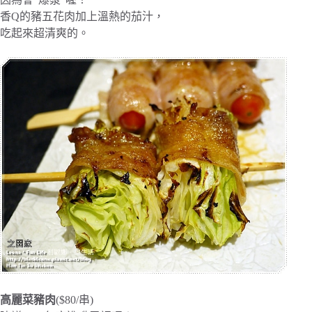
香Q的豬五花肉加上溫熱的茄汁，
吃起來超清爽的。
高麗菜豬肉
($80/串)