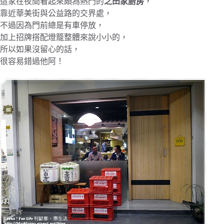
這家在夜間看起來頗為熱門的
之田家廚房
，
靠近華美街與公益路的交界處，
不過因為門前總是有車停放，
加上招牌搭配燈籠整體來說小小的，
所以如果沒留心的話，
很容易錯過他阿！