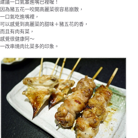
建議一口氣塞進嘴巴裡喔！
因為豬五花一咬開高麗菜很容易崩散，
一口氣吃進嘴裡，
可以感覺到高麗菜的甜味＋豬五花的香，
而且有肉有菜，
感覺很健康阿～
一改串燒肉比菜多的印象。