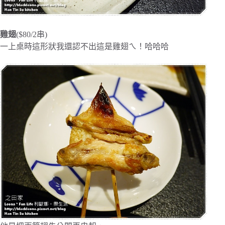
雞翅
($80/2串)
一上桌時這形狀我還認不出這是雞翅ㄟ！哈哈哈