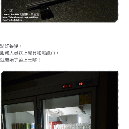
點好餐後，
服務人員送上餐具和濕紙巾，
就開始等菜上桌囉！