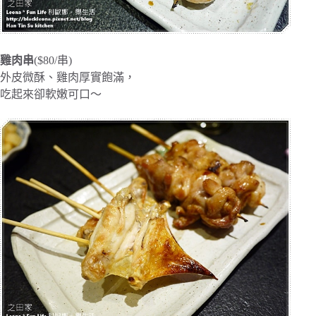
雞肉串
($80/串)
外皮微酥、雞肉厚實飽滿，
吃起來卻軟嫩可口～