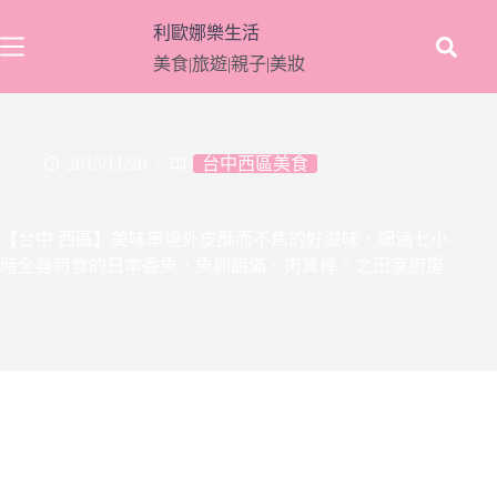
跳
利歐娜樂生活
至
美食|旅遊|親子|美妝
主
要
內
容
2015/11/20
台中西區美食
【台中 西區】美味串燒外皮酥而不焦的好滋味，細滷七小
時全身可食的日本香魚，魚卵飽滿、肉質棒。之田家廚房