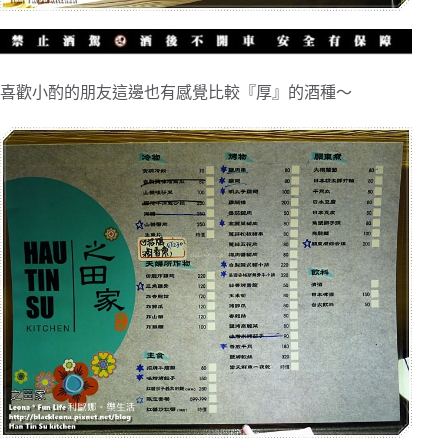
喜歡小酌的朋友這邊也有感覺比較『厚』的酒種～