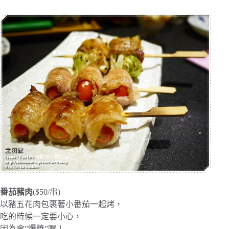
番茄豬肉
($50/串)
以豬五花肉包裹著小番茄一起烤，
吃的時候一定要小心，
因為會”爆漿”喔！