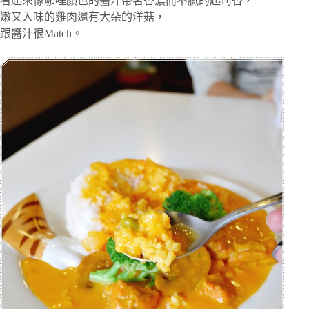
看起來像咖哩顏色的醬汁帶著香濃而不膩的起司香，
嫩又入味的雞肉還有大朵的洋菇，
跟醬汁很Match。