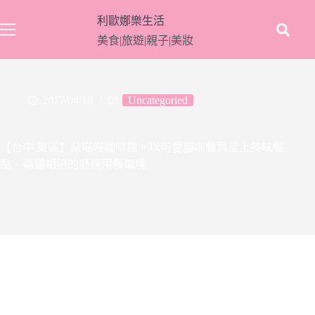
跳
利歐娜樂生活
至
美食|旅遊|親子|美妝
主
要
內
容
2017/04/18
Uncategoried
【台中 東區】朵喵喵咖啡館。以可愛貓咪餐具呈上美味餐
點，萌貓相陪的舒適用餐環境