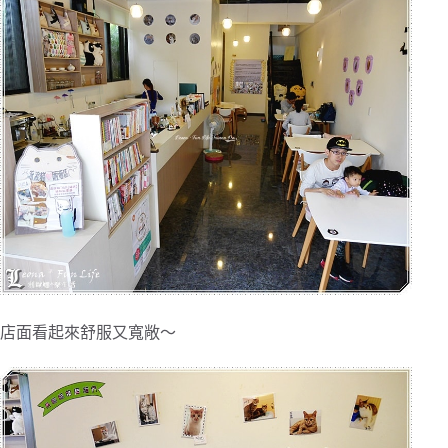
店面看起來舒服又寬敞～