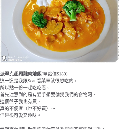
派翠克起司雞肉燴飯
(單點價$180)
這一道是我跟Sean看菜單就很想吃的，
所以點一份一起吃吃看。
首先注意到的是有貓手想要偷撈我們的食物阿，
這個盤子我也有買，
真的不便宜（也不好買）～
但是很可愛又趣味。