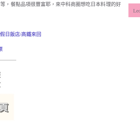
類
司等，餐點品項很豐富耶，來中科商圈想吃日本料理的好
L
假日飯店/高鐵來回
票