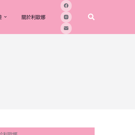
遊
關於利歐娜
於利歐娜