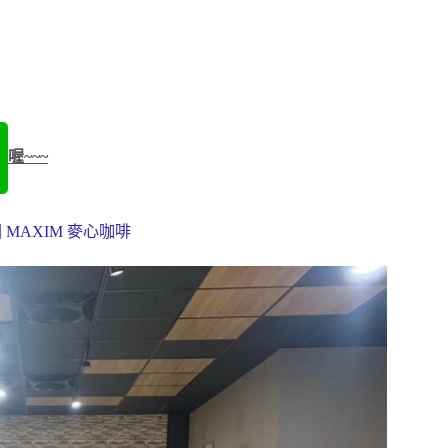
喔~~~
 MAXIM 麥心咖啡