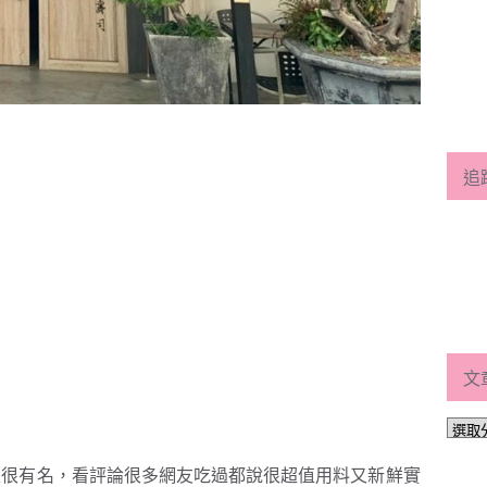
追
文
文
章
分
是很有名，看評論很多網友吃過都說很超值用料又新鮮實