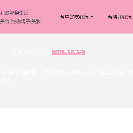
跳
至
利歐娜樂生活
台中好吃好玩
台灣好好玩
主
美食|旅遊|親子|美妝
要
內
容
2022/07/25
台中西屯美食
【一貫手作壽司】 ｜手作壽司｜午仔魚一夜干｜豬肉番茄串｜
美食｜