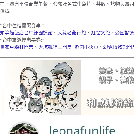
在，還有平價商業午餐、套餐及各式生魚片、丼飯、烤物與壽
選擇！
*台中住宿優惠分享:*
頭等艙飯店台中綠園道館
、
大毅老爺行旅
、
紅點文旅
、
公園智選
*台中旅遊優惠票券:*
薰衣草森林門票
、
大坑紙箱王門票+遊園小火車
、
幻覺博物館門