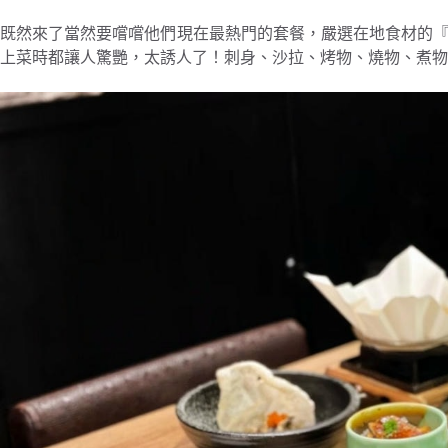
既然來了當然要嚐嚐他們現在最熱門的套餐，嚴選在地食材的
上菜時都讓人驚艷，太誘人了！
刺身、沙拉、烤物、燒物、煮物