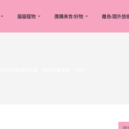
貓貓寵物
團購美食/好物
離島/國外旅
經濟部餐飲補助計畫｜限時限量優惠｜ 中科
關