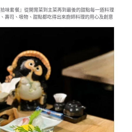
『拾味套餐』
從開胃菜到主菜再到最後的甜點每一道料理
、壽司、吸物、甜點都吃得出來廚師料理的用心及創意