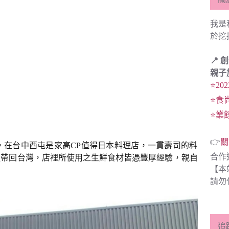
我是
於挖
📍 
親子
⭐20
⭐食
⭐業
👉
關
，在台中西屯是家高
CP值得日本料理店，一貫壽司的料
合作
髓帶回台灣，店裡所使用之生鮮食材皆憑豐厚經驗，親自
【本
請勿
追