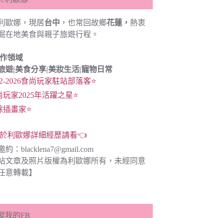
利歐娜，現居
台中
，也常回故鄉
花蓮，
熱衷
掘在地美食與親子旅遊行程。
創作領域
旅遊|
美食分享|
美妝生活|寵物日常
22-2026食尚玩家駐站部落客⭐
尚玩家2025年活躍之星⭐
餘插畫家⭐
於利歐娜詳細經歷請看👈
邀約：
blacklena7@gmail.com
站文章及照片版權為利歐娜所有，未經同意
任意轉載】
蹤我的FB